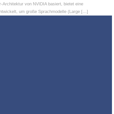
r-Architektur von NVIDIA basiert, bietet eine
 entwickelt, um große Sprachmodelle (Large […]