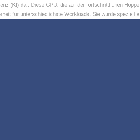
enz (KI) dar. Diese GPU, die auf der fortschrittlichen Hoppe
herheit für unterschiedlichste Workloads. Sie wurde speziell