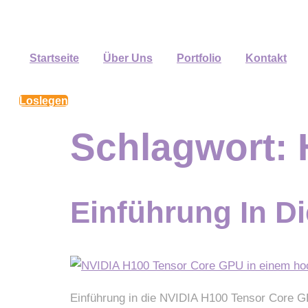
Zum
Inhalt
springen
Startseite
Über Uns
Portfolio
Kontakt
Loslegen
Schlagwort:
Einführung In D
Einführung in die NVIDIA H100 Tensor Core G