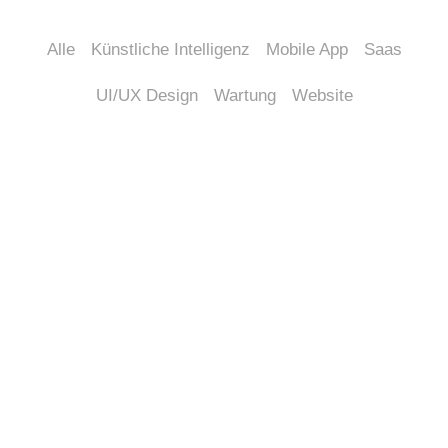
Alle
Künstliche Intelligenz
Mobile App
Saas
UI/UX Design
Wartung
Website
Entdecken Sie Unsere
Innovationsgetriebene
Expertise In Der
Entwicklung
Zukunftsorientierter
Mobiler Lösungen.