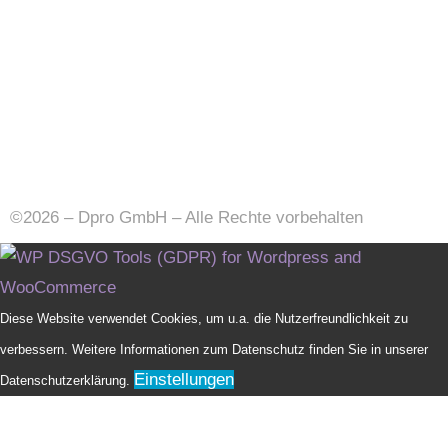
Dpro
|
Künstliche Intelligenz
|
Gratis Recruiting-Software
& ATS
|
Web & Apps Entwicklung
|
UI/UX Design
|
SaaS
Software
©2026 – Dpro GmbH – Alle Rechte vorbehalten
Diese Website verwendet Cookies, um u.a. die Nutzerfreundlichkeit zu
verbessern. Weitere Informationen zum Datenschutz finden Sie in unserer
Einstellungen
Datenschutzerklärung.